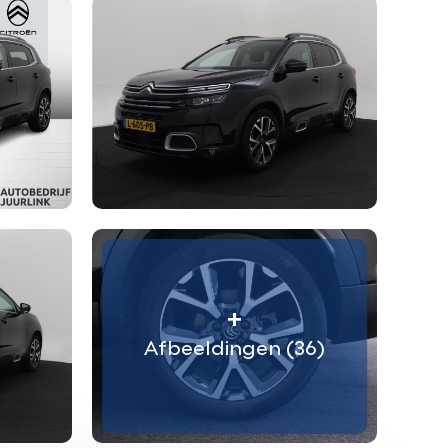
om
praak
+
Afbeeldingen (36)