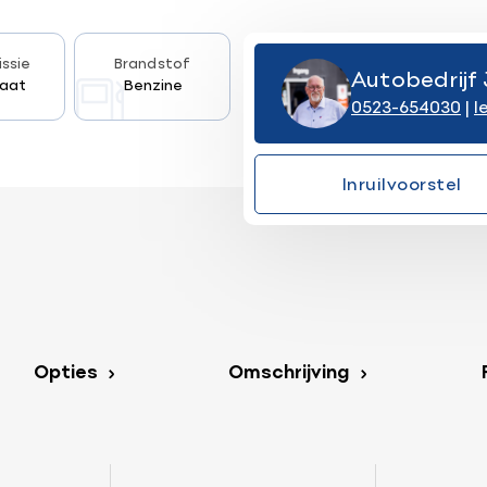
ssie
Brandstof
Autobedrijf 
aat
Benzine
0523-654030
|
l
Inruilvoorstel
Opties
Omschrijving