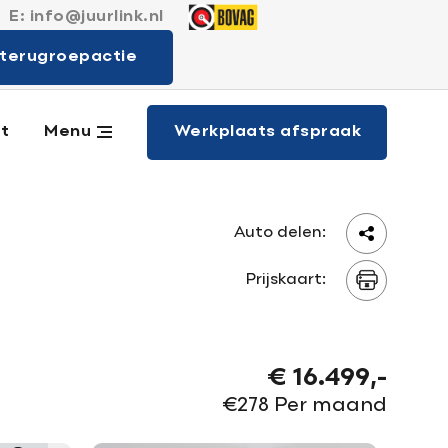
E:
info@juurlink.nl
 merken
terugroepactie
Werkplaats afspraak
t
Menu
Auto delen:
Prijskaart:
€ 16.499,-
€278 Per maand