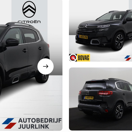
Openingstijden Werkplaats
Openingstijden Showro
Ma-vr
07:30 - 17:30
Ma-vr
08:00 - 18:00
Za
Gesloten
Za
09:00 - 16.00
Buiten openingstijden op afs
mogelijk