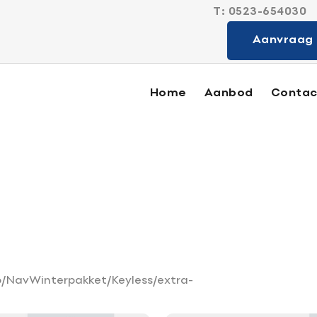
T:
0523-654030
Sterk in alle
Aanvraag 
Home
Aanbod
Contac
Aanbod
Diensten
Verkocht
o/NavWinterpakket/Keyless/extra-
Contact