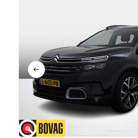
Contact
Adres
info@juurlink.nl
Koningsspil 6
0523-654030
7773 NK Hardenberg