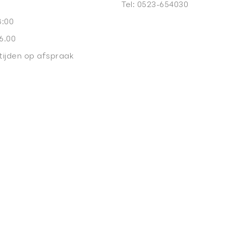
Tel:
0523-654030
8:00
6.00
tijden op afspraak