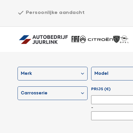
Persoonlijke aandacht
Home
merk
model
Werkplaats
PRIJS (€)
Over ons
carrosserie
-
Vacatures
Aanvraag terugroepactie