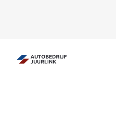
Contact
Adres
info@juurlink.nl
Koningsspil 6
0523-654030
7773 NK Hardenberg