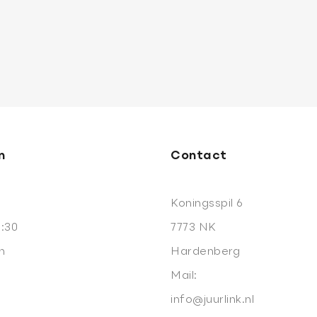
om
praak
n
Contact
Koningsspil 6
7:30
7773 NK
n
Hardenberg
Mail:
info@juurlink.nl