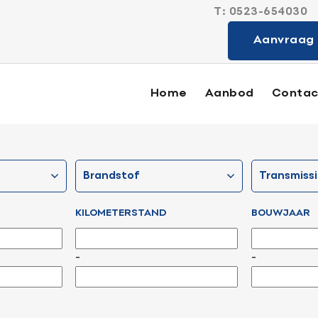
T:
0523-654030
Sterk in alle
Aanvraag 
Home
Aanbod
Contac
Aanbod
brandstof
transmiss
Diensten
KILOMETERSTAND
BOUWJAAR
Verkocht
-
-
Contact