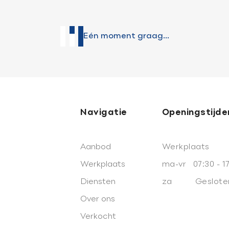
Eén moment graag...
Openingstijden Werkplaats
Openingstijden Showro
Ma-vr
07:30 - 17:30
Ma-vr
08:00 - 18:00
Za
Gesloten
Za
09:00 - 16.00
Buiten openingstijden op afs
mogelijk
Navigatie
Openingstijde
Aanbod
Werkplaats
Werkplaats
ma-vr 07:30 - 1
Diensten
za Geslote
Over ons
Verkocht