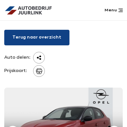
Menu
Home
Terug naar overzicht
Aanbod
Werkplaats
Diensten
Auto delen:
Over ons
Prijskaart:
Verkocht
Vacatures
Contact
Contact
Adres
info@juurlink.nl
Koningsspil 6