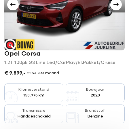
0523-654030
7773 NK Hardenberg
Openingstijden
Openingstijden Showroom
Werkplaats
Ma-vr
08:00 - 18:00
Za
09:00 - 16.00
Ma-vr
07:30 - 17:30
Buiten openingstijden op
Za
Gesloten
afspraak
mogelijk
Opel Corsa
1.2T 100pk GS Line Led/CarPlay/El.Pakket/Cruise
€ 9.899,-
€184 Per maand
Kilometerstand
Bouwjaar
153.978 km
2020
Transmissie
Brandstof
Handgeschakeld
Benzine