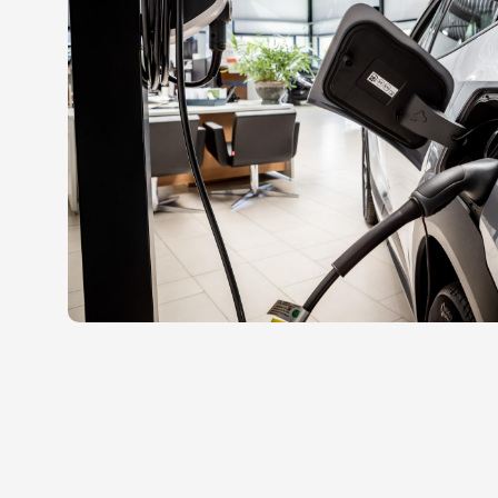
Contact
Adres
info@juurlink.nl
Koningsspil 6
0523-654030
7773 NK Hardenberg