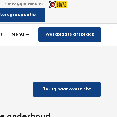
E:
info@juurlink.nl
 merken
terugroepactie
Werkplaats afspraak
t
Menu
Terug naar overzicht
de onderhoud