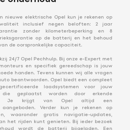
n nieuwe elektrische Opel kun je rekenen op
aliteit inclusief negen beloften: 2 jaar
garantie zonder kilometerbeperking en 8
om
rieksgarantie op de batterij en het behoud
an de oorspronkelijke capaciteit.
praak
kzij 24/7 Opel Pechhulp. Bij onze e-Expert met
 monteurs en specifiek gereedschap is jouw
 goede handen. Tevens kunnen wij alle vragen
 auto beantwoorden. Opel biedt een compleet
gecertificeerde laadsystemen voor jouw
l, die geplaatst worden door erkende
ijven. Je krijgt van Opel altijd een
ing aangeboden. Verder kun je rekenen op
gen, waaronder gratis navigatie-updates,
n het rijden kunt genieten. Bij ieder bezoek
erhoud wordt de batterij bijgeladen. Een