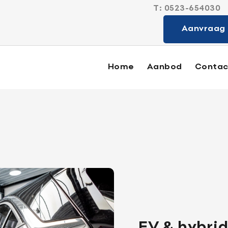
T:
0523-654030
Sterk in alle
Aanvraag 
Home
Aanbod
Contac
Aanbod
Diensten
Verkocht
Contact
EV & hybri