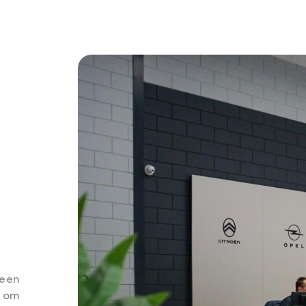
een
n om