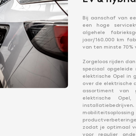
Bij aanschaf van ee
een hoge servicekw
algehele fabrieks
Openingstijden Werkplaats
Openingstijden Showro
jaar/160.000 km fab
Ma-vr
07:30 - 17:30
Ma-vr
08:00 - 18:00
van ten minste 70% v
Za
Gesloten
Za
09:00 - 16.00
Buiten openingstijden op afs
Zorgeloos rijden dan
mogelijk
speciaal opgeleide
elektrische Opel in
over de elektrische
assortiment van 
elektrische Ope
installatiebedr
mobiliteitsoploss
productverbeterin
zodat je optimaal va
voor regulier ond